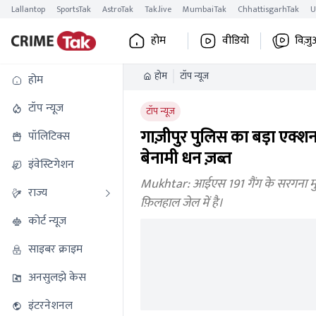
Lallantop
SportsTak
AstroTak
Tak.live
MumbaiTak
ChhattisgarhTak
U
होम
वीडियो
विज़ु
होम
टॉप न्यूज
होम
टॉप न्यूज
टॉप न्यूज
गाज़ीपुर पुलिस का बड़ा एक्
पॉलिटिक्स
बेनामी धन ज़ब्त
इंवेस्टिगेशन
Mukhtar: आईएस 191 गैंग के सरगना मुख्
राज्य
फ़िलहाल जेल में है।
कोर्ट न्यूज
साइबर क्राइम
अनसुलझे केस
इंटरनेशनल