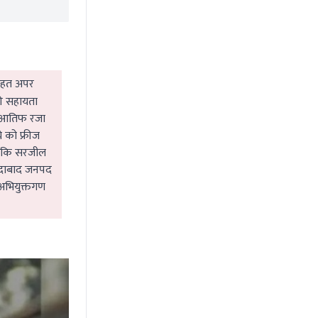
 तहत अपर
की सहायता
्फ आतिफ रजा
े को फ्रीज
 है कि सरजील
म्मदाबाद जनपद
 अभियुक्तगण