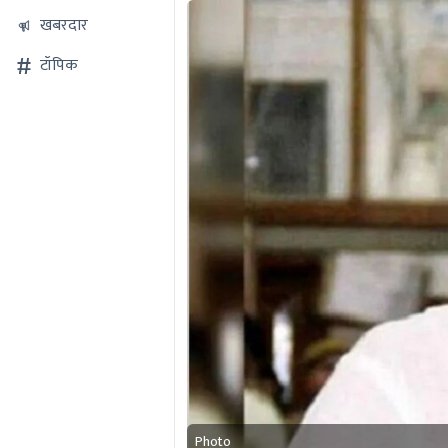
खबरदार
टॉपिक
Photo