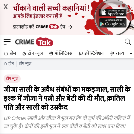
X
होम
टॉप न्यूज
पॉलिटिक्स
इंवेस्टिगेशन
राज्य
होम
टॉप न्यूज
टॉप न्यूज
जीजा साली के अवैध संबंधों का मकड़जाल, साली के
इश्क में जीजा ने पत्नी और बेटी की दी मौत, क़ातिल
पति और साली को उम्रकैद
UP Crime: साली और जीजा ये भूल गए कि वो जुर्म की अंधेरी गलियां में
जा चुके हैं। दोनों की इसी भूल ने एक बीवी व बेटी को लाश बना दिया।