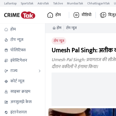
Lallantop
SportsTak
AstroTak
Tak.live
MumbaiTak
ChhattisgarhTak
U
होम
वीडियो
विज़ु
होम
टॉप न्यूज
होम
टॉप न्यूज
टॉप न्यूज
Umesh Pal Singh: अतीक की 
पॉलिटिक्स
Umesh Pal Singh: प्रयागराज की सीज
इंवेस्टिगेशन
दौरान वकीलों ने हंगामा किया।
राज्य
कोर्ट न्यूज
साइबर क्राइम
अनसुलझे केस
इंटरनेशनल