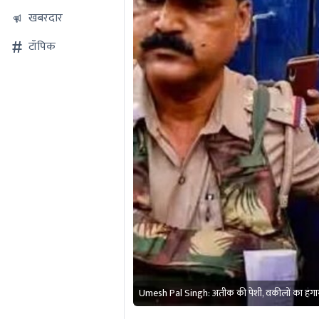
खबरदार
टॉपिक
Umesh Pal Singh: अतीक की पेशी, वकीलों का हंगा