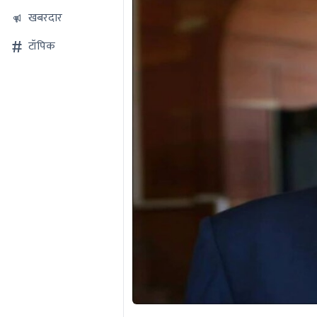
खबरदार
टॉपिक