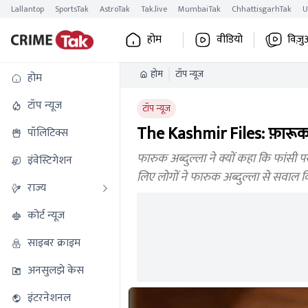
Lallantop
SportsTak
AstroTak
Tak.live
MumbaiTak
ChhattisgarhTak
U
होम
वीडियो
विज़ु
होम
टॉप न्यूज
होम
टॉप न्यूज
टॉप न्यूज
The Kashmir Files: फ़ारूक अ
पॉलिटिक्स
फारुक अब्दुल्ला ने क्यों कहा कि फांसी प
इंवेस्टिगेशन
लिए लोगों ने फारुक अब्दुल्ला से सवाल 
राज्य
कोर्ट न्यूज
साइबर क्राइम
अनसुलझे केस
इंटरनेशनल