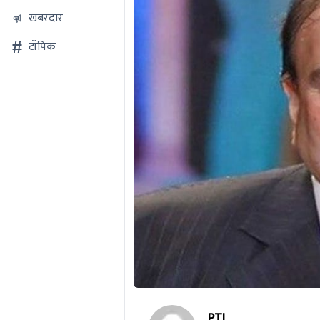
खबरदार
टॉपिक
PTI