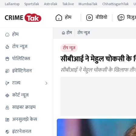
Lallantop
SportsTak
AstroTak
Tak.live
MumbaiTak
ChhattisgarhTak
U
होम
वीडियो
विज़ु
होम
टॉप न्यूज
होम
टॉप न्यूज
टॉप न्यूज
सीबीआई ने मेहुल चोकसी के ख
पॉलिटिक्स
सीबीआई ने मेहुल चोकसी के खिलाफ तीन न
इंवेस्टिगेशन
राज्य
कोर्ट न्यूज
साइबर क्राइम
अनसुलझे केस
इंटरनेशनल