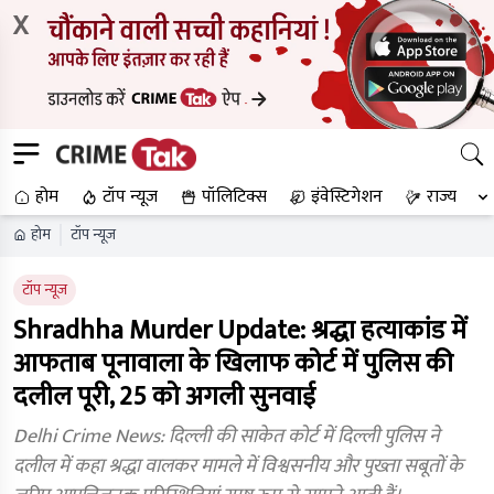
X
होम
टॉप न्यूज
पॉलिटिक्स
इंवेस्टिगेशन
राज्य
होम
टॉप न्यूज
टॉप न्यूज
Shradhha Murder Update: श्रद्धा हत्याकांड में
आफताब पूनावाला के खिलाफ कोर्ट में पुलिस की
दलील पूरी, 25 को अगली सुनवाई
Delhi Crime News: दिल्ली की साकेत कोर्ट में दिल्ली पुलिस ने
दलील में कहा श्रद्धा वालकर मामले में विश्वसनीय और पुख्ता सबूतों के