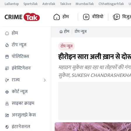
Lallantop
SportsTak
AstroTak
Tak.live
MumbaiTak
ChhattisgarhTak
U
होम
वीडियो
विज़ु
होम
टॉप न्यूज
होम
टॉप न्यूज
टॉप न्यूज
हीरोइन सारा अली ख़ान से दोस
पॉलिटिक्स
महाठग सुकेश बहा रहा था तोहफों की गंगा, 
इंवेस्टिगेशन
सुकेश, SUKESH CHANDRASHEKHA
राज्य
कोर्ट न्यूज
साइबर क्राइम
अनसुलझे केस
इंटरनेशनल