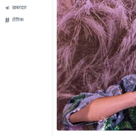
खबरदार
टॉपिक