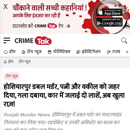
X
होम
टॉप न्यूज
पॉलिटिक्स
इंवेस्टिगेशन
राज्य
होम
टॉप न्यूज
टॉप न्यूज
होशियारपुर डबल मर्डर, पत्नी और वकील को जहर
दिया, गला दबाया, कार में जलाई दो लाशें, अब खुला
राज़!
Punjab Murder News: होशियारपुर में डबल मर्डर का मास्टरमाइंड
गिरफ्तार कर लिया गया। एडवोकेट व उनकी असिस्टेंट का कत्ल कर