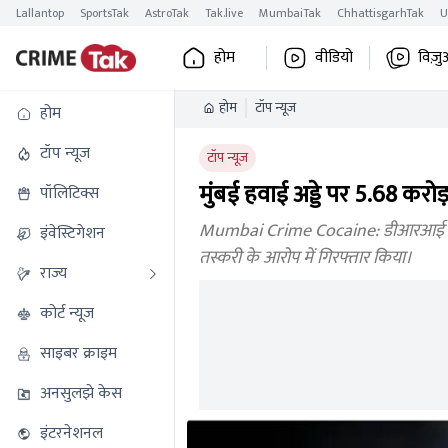
Lallantop
SportsTak
AstroTak
Tak.live
MumbaiTak
ChhattisgarhTak
U
होम
वीडियो
विज़ु
होम
टॉप न्यूज
होम
टॉप न्यूज
टॉप न्यूज
मुंबई हवाई अड्डे पर 5.68 करो
पॉलिटिक्स
Mumbai Crime Cocaine: डीआरआई ने यहां
इंवेस्टिगेशन
तस्करी के आरोप में गिरफ्तार किया।
राज्य
कोर्ट न्यूज
साइबर क्राइम
अनसुलझे केस
इंटरनेशनल