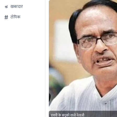
खबरदार
टॉपिक
एमपी के बंदूकों वाले नेताजी