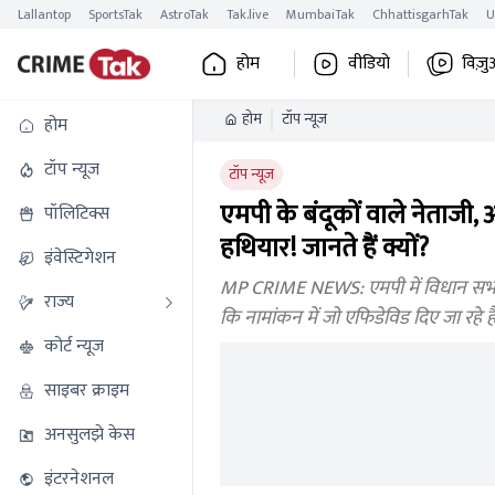
Lallantop
SportsTak
AstroTak
Tak.live
MumbaiTak
ChhattisgarhTak
U
होम
वीडियो
विज़ु
होम
टॉप न्यूज
होम
टॉप न्यूज
टॉप न्यूज
एमपी के बंदूकों वाले नेताजी, 
पॉलिटिक्स
हथियार! जानते हैं क्यों?
इंवेस्टिगेशन
MP CRIME NEWS: एमपी में विधान सभा चुनाव
राज्य
कि नामांकन में जो एफिडेविड दिए जा रहे हैं 
कोर्ट न्यूज
साइबर क्राइम
अनसुलझे केस
इंटरनेशनल