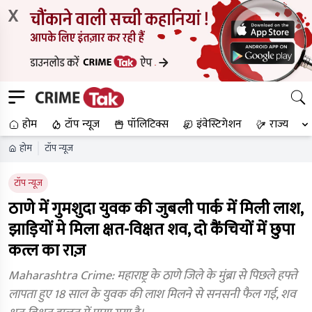
X
होम
टॉप न्यूज
पॉलिटिक्स
इंवेस्टिगेशन
राज्य
होम
टॉप न्यूज
टॉप न्यूज
ठाणे में गुमशुदा युवक की जुबली पार्क में मिली लाश,
झाड़ियों मे मिला क्षत-विक्षत शव, दो कैंचियों में छुपा
कत्ल का राज़
Maharashtra Crime: महाराष्ट्र के ठाणे जिले के मुंब्रा से पिछले हफ्ते
लापता हुए 18 साल के युवक की लाश मिलने से सनसनी फैल गई, शव