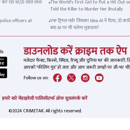
त्ल कर रहा था,10 साल लाश
The World's First Girl to Put a Hit Out o
Told the Killer to Murder Her Brutally
olice officers at
एक ट्रिपल मर्डर जिसका Idea AI ने दिया, दो क़ात
क्या AI पर भी चलेगा मुक़दमा?
डाउनलोड करें क्राइम तक ऐप
ds
मजेदार फैक्ट, किस्से, क्विज़, रिव्यू और दुनिया भर की जानकारी. 
आपको ‘फीलिंग गुड’ हो जाए और आप जरूरी जगहों पर जी-भर चौड़े
Follow us on:
हमारे बारे में
प्राइवेसी पालिसी
टर्म्स ऑफ यूज
संपर्क करें
©2024 CRIMETAK. All rights reserved.
गेश यादव की हुई थी हत्या',
'कौन सी बड़ी सिलेब्रिटी है,