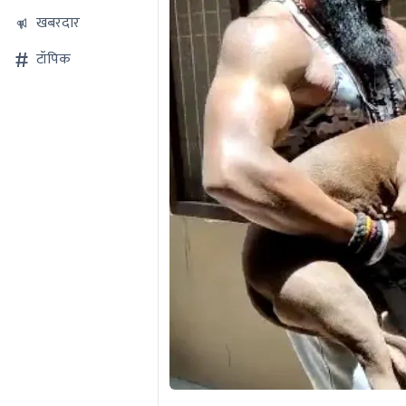
खबरदार
टॉपिक