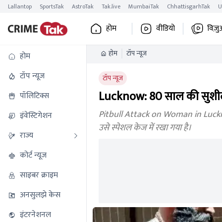
Lallantop
SportsTak
AstroTak
Tak.live
MumbaiTak
ChhattisgarhTak
U
होम
वीडियो
विज़ु
होम
टॉप न्यूज
होम
टॉप न्यूज
टॉप न्यूज
Lucknow: 80 साल की सुशीला
पॉलिटिक्स
Pitbull Attack on Woman in Lucknow
इंवेस्टिगेशन
उसे स्पेशल केज में रखा गया है।
राज्य
कोर्ट न्यूज
साइबर क्राइम
अनसुलझे केस
इंटरनेशनल