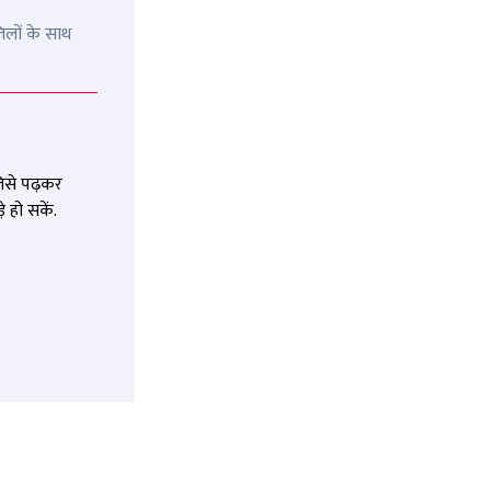
िलों के साथ
जिसे पढ़कर
 हो सकें.
ूरे परिवार
"ब्रा ऊपर की और पैंट नीचे, फिर जूते
ोटी
से छाती पर ठोकरें मारीं" वाला बयान
 मौके पर
कितना सच्चा, कितना झूठा ? अब
OMMENDED
RECOMMENDED