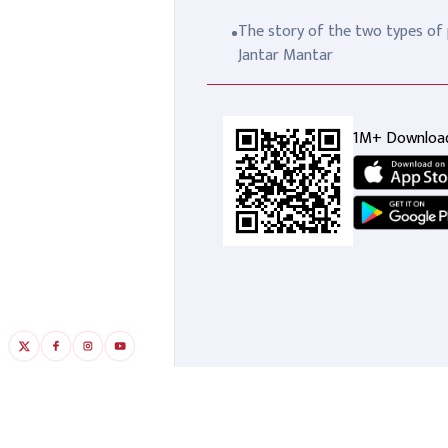
The story of the two types of p
Jantar Mantar
1M+ Downloa
दिल्ली के एक इंस्पेक्टर साहब का
महि
कारनामा आया सामने, रेप पीड़िता
बार
को थाने से भगाया, आरोपी के
हैव
RECOMMENDED