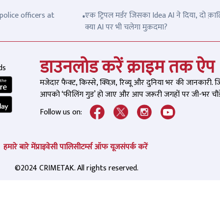
olice officers at
एक ट्रिपल मर्डर जिसका Idea AI ने दिया, दो क़ात
क्या AI पर भी चलेगा मुक़दमा?
डाउनलोड करें क्राइम तक ऐप
ds
मजेदार फैक्ट, किस्से, क्विज़, रिव्यू और दुनिया भर की जानकारी. 
आपको ‘फीलिंग गुड’ हो जाए और आप जरूरी जगहों पर जी-भर चौड़े
Follow us on:
हमारे बारे में
प्राइवेसी पालिसी
टर्म्स ऑफ यूज
संपर्क करें
©2024 CRIMETAK. All rights reserved.
ला के साथ फिर 5 लोगों ने बारी-
यूपी के अमेठी में टीचर के प
ी से किया रेप, 7 दिन में 3 बार
को गोलियों से भून डाला, छ
ानियत… पुलिस भी सुनकर सन्न रह
बच्चियों तक को नहीं छोड़ा,
RECOMMENDED
REC