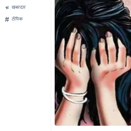
खबरदार
टॉपिक