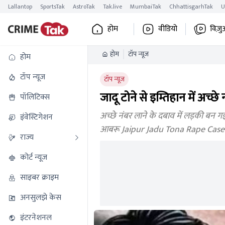
Lallantop
SportsTak
AstroTak
Tak.live
MumbaiTak
ChhattisgarhTak
U
होम
वीडियो
विज़ु
होम
टॉप न्यूज
होम
टॉप न्यूज
टॉप न्यूज
जादू टोने से इम्तिहान में अच्
पॉलिटिक्स
अच्छे नंबर लाने के दबाव में लड़की बन
इंवेस्टिगेशन
आबरू Jaipur Jadu Tona Rape Case
राज्य
कोर्ट न्यूज
साइबर क्राइम
अनसुलझे केस
इंटरनेशनल