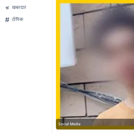
खबरदार
टॉपिक
Social Media