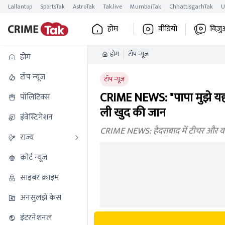
Lallantop
SportsTak
AstroTak
Tak.live
MumbaiTak
ChhattisgarhTak
U
होम
वीडियो
विज़ु
होम
टॉप न्यूज
होम
टॉप न्यूज
टॉप न्यूज
CRIME NEWS: "पापा मुझे यहां 
पॉलिटिक्स
ली खुद की जान
इंवेस्टिगेशन
CRIME NEWS: हैदराबाद में टीचर और वॉर्ड
राज्य
कोर्ट न्यूज
साइबर क्राइम
अनसुलझे केस
इंटरनेशनल