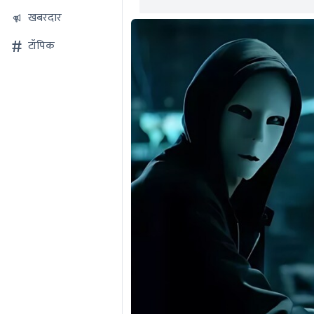
खबरदार
टॉपिक