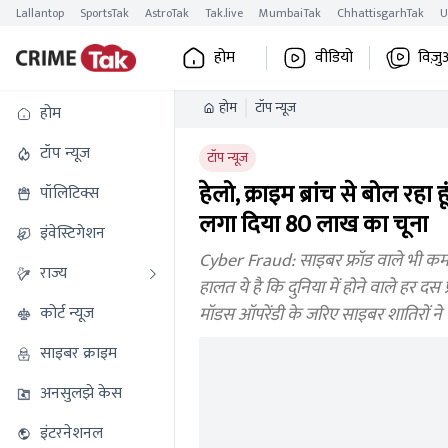
Lallantop
SportsTak
AstroTak
Tak.live
MumbaiTak
ChhattisgarhTak
U
होम
वीडियो
विज़ु
होम
टॉप न्यूज
होम
टॉप न्यूज
टॉप न्यूज
हेलो, क्राइम ब्रांच से बोल र
पॉलिटिक्स
लगा दिया 80 लाख का चूना
इंवेस्टिगेशन
Cyber Fraud: साइबर फ्रॉड वाले भी कमाल 
राज्य
हालत ये है कि दुनिया में होने वाले हर दस फ
कोर्ट न्यूज
मॉडस ऑपरेंडी के जरिए साइबर शातिरों न
साइबर क्राइम
अनसुलझे केस
इंटरनेशनल