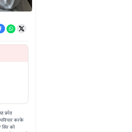
छह फ्रॉड
 सोचविचार करके
र सिर को