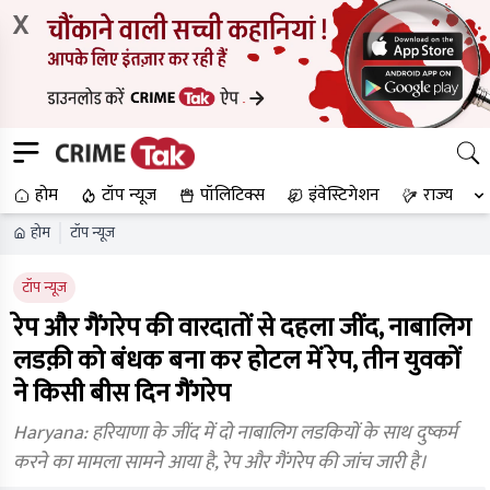
X
होम
टॉप न्यूज
पॉलिटिक्स
इंवेस्टिगेशन
राज्य
होम
टॉप न्यूज
टॉप न्यूज
रेप और गैंगरेप की वारदातों से दहला जींद, नाबालिग
लडक़ी को बंधक बना कर होटल में रेप, तीन युवकों
ने किसी बीस दिन गैंगरेप
Haryana: हरियाणा के जींद में दो नाबालिग लडकियों के साथ दुष्कर्म
करने का मामला सामने आया है, रेप और गैंगरेप की जांच जारी है।