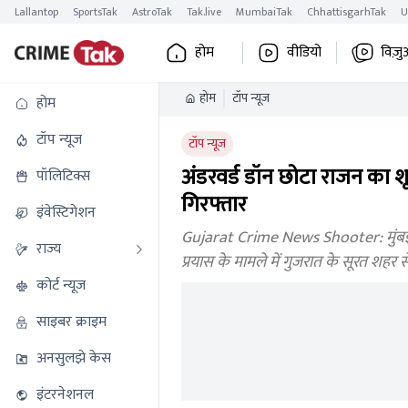
Lallantop
SportsTak
AstroTak
Tak.live
MumbaiTak
ChhattisgarhTak
U
होम
वीडियो
विज़ु
होम
टॉप न्यूज
होम
टॉप न्यूज
टॉप न्यूज
अंडरवर्ड डॉन छोटा राजन का शू
पॉलिटिक्स
गिरफ्तार
इंवेस्टिगेशन
Gujarat Crime News Shooter: मुंबई पु
राज्य
प्रयास के मामले में गुजरात के सूरत शहर
कोर्ट न्यूज
साइबर क्राइम
अनसुलझे केस
इंटरनेशनल