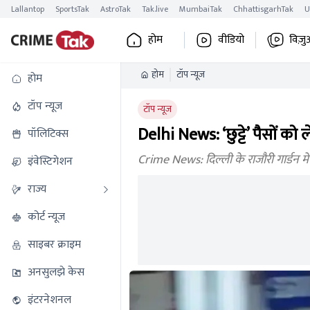
Lallantop
SportsTak
AstroTak
Tak.live
MumbaiTak
ChhattisgarhTak
U
होम
वीडियो
विज़ु
होम
टॉप न्यूज
होम
टॉप न्यूज
टॉप न्यूज
Delhi News: ‘छुट्टे’ पैसों क
पॉलिटिक्स
Crime News: दिल्ली के राजौरी गार्डन में
इंवेस्टिगेशन
राज्य
कोर्ट न्यूज
साइबर क्राइम
अनसुलझे केस
इंटरनेशनल