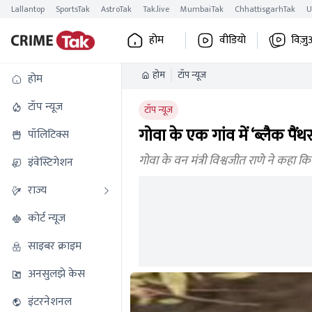
Lallantop
SportsTak
AstroTak
Tak.live
MumbaiTak
ChhattisgarhTak
U
होम
वीडियो
विज़ु
होम
टॉप न्यूज
होम
टॉप न्यूज
टॉप न्यूज
गोवा के एक गांव में ‘ब्लैक पैं
पॉलिटिक्स
गोवा के वन मंत्री विश्वजीत राणे ने कहा क
इंवेस्टिगेशन
राज्य
कोर्ट न्यूज
साइबर क्राइम
अनसुलझे केस
इंटरनेशनल