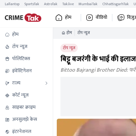
Lallantop
SportsTak
AstroTak
Tak.live
MumbaiTak
ChhattisgarhTak
U
होम
वीडियो
विज़ु
होम
टॉप न्यूज
होम
टॉप न्यूज
टॉप न्यूज
बिट्टू बजरंगी के भाई की इला
पॉलिटिक्स
Bittoo Bajrangi Brother Died: फरीदाब
इंवेस्टिगेशन
राज्य
कोर्ट न्यूज
साइबर क्राइम
अनसुलझे केस
इंटरनेशनल