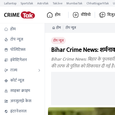
Lallantop
SportsTak
AstroTak
Tak.live
MumbaiTak
ChhattisgarhTak
U
होम
वीडियो
विज़ु
होम
टॉप न्यूज
होम
टॉप न्यूज
टॉप न्यूज
Bihar Crime News: शर्मनाक!
पॉलिटिक्स
Bihar Crime News: बिहार के फुलवारी 
इंवेस्टिगेशन
की तरफ से पुलिस को शिकायत दी गई है
राज्य
कोर्ट न्यूज
साइबर क्राइम
अनसुलझे केस
इंटरनेशनल