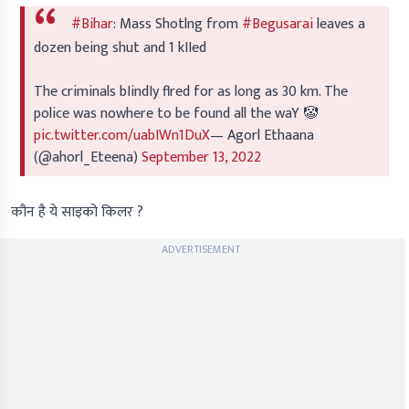
#Bihar
: Mass Shotlng from
#Begusarai
leaves a
dozen being shut and 1 kIIed
The criminals bIindIy flred for as long as 30 km. The
police was nowhere to be found all the waY 🤡
pic.twitter.com/uabIWn1DuX
— Agorl Ethaana
(@ahorl_Eteena)
September 13, 2022
कौन है ये साइको किलर ?
ADVERTISEMENT