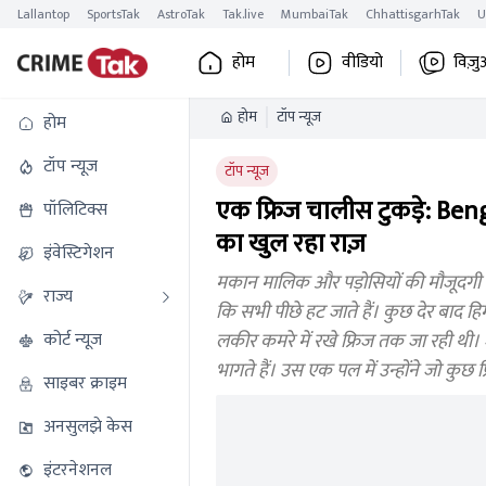
Lallantop
SportsTak
AstroTak
Tak.live
MumbaiTak
ChhattisgarhTak
U
होम
वीडियो
विज़ु
होम
टॉप न्यूज
होम
टॉप न्यूज
टॉप न्यूज
एक फ्रिज चालीस टुकड़े: Bengal
पॉलिटिक्स
का खुल रहा राज़
इंवेस्टिगेशन
मकान मालिक और पड़ोसियों की मौजूदगी मे
राज्य
कि सभी पीछे हट जाते हैं। कुछ देर बाद ह
कोर्ट न्यूज
लकीर कमरे में रखे फ्रिज तक जा रही थी।
भागते हैं। उस एक पल में उन्होंने जो कुछ 
साइबर क्राइम
अनसुलझे केस
इंटरनेशनल