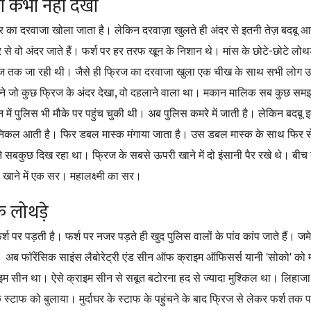
ी कभी नहीं देखा
र का दरवाजा खोला जाता है। लेकिन दरवाज़ा खुलते ही अंदर से इतनी तेज़ बदबू आ
-
र से वो अंदर जाते हैं। फर्श पर हर तरफ खून के निशान थे। मांस के छोटे
छोटे लोथड
िज तक जा रही थी। जैसे ही फ्रिज का दरवाजा खुला एक चीख के साथ सभी लोग उल्ट
,
ने जो कुछ फ्रिज के अंदर देखा
वो दहलाने वाला था। मकान मालिक सब कुछ समझ
 में पुलिस भी मौके पर पहुंच चुकी थी। अब पुलिस कमरे में जाती है। लेकिन बदबू 
निकल आती है। फिर डबल मास्क मंगाया जाता है। उस डबल मास्क के साथ फिर से 
बकुछ दिख रहा था। फ्रिज के सबसे ऊपरी खाने में दो इंसानी पैर रखे थे। बीच के 
खाने में एक सर। महालक्ष्मी का सर।
े लोथड़े
श पर पड़ती है। फर्श पर नजर पड़ते ही खुद पुलिस वालों के पांव कांप जाते हैं। जम
'
'
 थे। अब फॉरेंसिक साइंस लैबोरेट्री एंड सीन ऑफ क्राइम ऑफिसर्स यानी
सोको
को म
इम सीन था। ऐसे क्राइम सीन से सबूत बटोरना हद से ज्यादा मुश्किल था। लिहाजा
े स्टाफ को बुलाया। मुर्दाघर के स्टाफ के पहुंचने के बाद फ्रिज से लेकर फर्श तक प