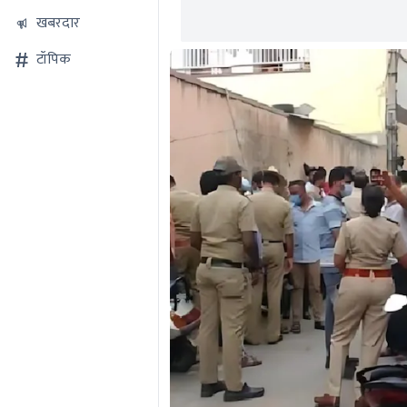
खबरदार
टॉपिक