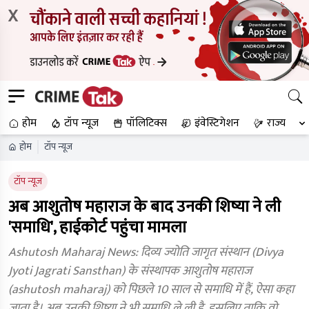
X
होम
टॉप न्यूज
पॉलिटिक्स
इंवेस्टिगेशन
राज्य
होम
टॉप न्यूज
टॉप न्यूज
अब आशुतोष महाराज के बाद उनकी शिष्या ने ली
'समाधि', हाईकोर्ट पहुंचा मामला
Ashutosh Maharaj News: दिव्य ज्योति जागृत संस्थान (Divya
Jyoti Jagrati Sansthan) के संस्थापक आशुतोष महाराज
(ashutosh maharaj) को पिछले 10 साल से समाधि में हैं, ऐसा कहा
जाता है। अब उनकी शिष्या ने भी समाधि ले ली है, इसलिए ताकि वो