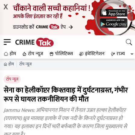
X
होम
टॉप न्यूज
पॉलिटिक्स
इंवेस्टिगेशन
राज्य
होम
टॉप न्यूज
टॉप न्यूज
सेना का हेलीकॉप्टर किश्तवाड़ में दुर्घटनाग्रस्त, गंभीर
रूप से घायल तकनीशियन की मौत
Jammu News: अभियानगत मिशन में तैनात उन्नत हल्का हेलीकॉप्टर
(एएलएच) ध्रुव मारवाह इलाके में एक नदी के किनारे दुर्घटनाग्रस्त हो
गया। यह इलाका इन दिनों भारी बर्फबारी के कारण जिला मुख्यालय से
कट गया है।