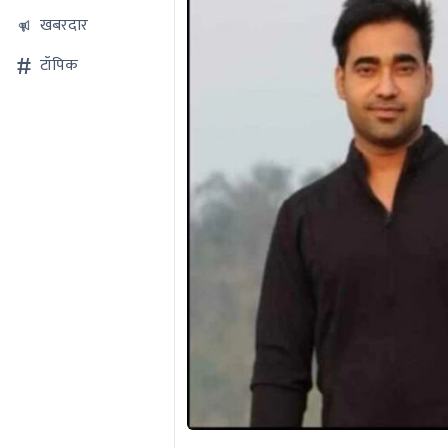
खबरदार
टॉपिक