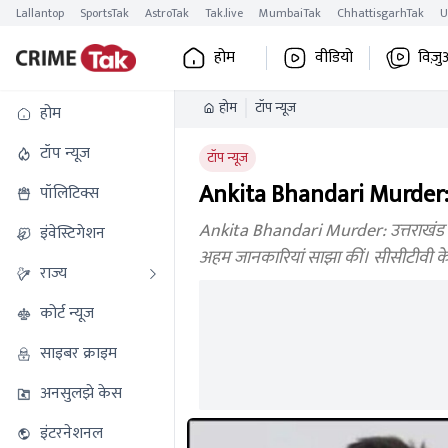
Lallantop
SportsTak
AstroTak
Tak.live
MumbaiTak
ChhattisgarhTak
U
होम
वीडियो
विज़ु
होम
टॉप न्यूज
होम
टॉप न्यूज
टॉप न्यूज
Ankita Bhandari Murder: रि
पॉलिटिक्स
Ankita Bhandari Murder: उत्तराखंड मे
इंवेस्टिगेशन
अहम जानकारियां साझा कीं। सीसीटीवी के
राज्य
कोर्ट न्यूज
साइबर क्राइम
अनसुलझे केस
इंटरनेशनल