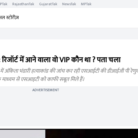
PTak
RajasthanTak
GujaratTak
NewsTak
MPTak
अल स्टोरीज़
जॉर्ट में आने वाला वो VIP कौन था ? पता चला
ं अंकिता भंडारी हत्याकांड की जांच कर रही एसआईटी की डीआईजी पी रेणुक
 माध्यम से एसआइटी को काफी सबूत मिले हैं।
ADVERTISEMENT