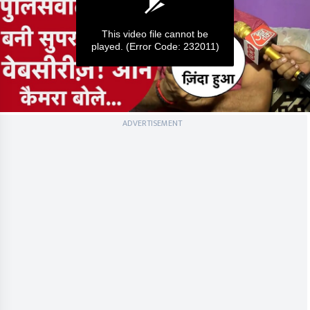
This video file cannot be
played.
(Error Code: 232011)
0
ADVERTISEMENT
seconds
of
0
seconds