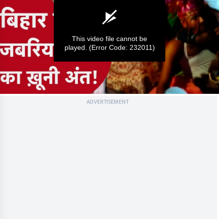
This video file cannot be
played.
(Error Code: 232011)
0
ADVERTISEMENT
seconds
of
0
seconds