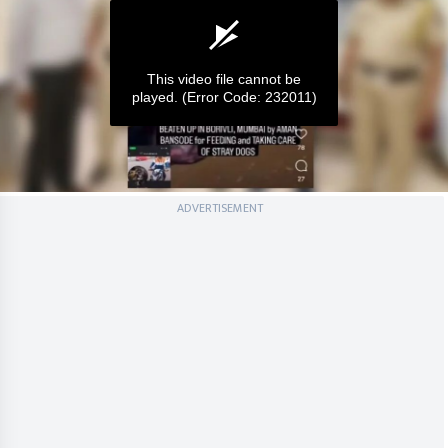
This video file cannot be
played.
(Error Code: 232011)
0
ADVERTISEMENT
seconds
of
0
seconds