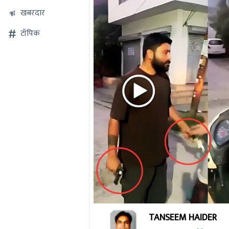
खबरदार
टॉपिक
0
TANSEEM HAIDER
seconds
of