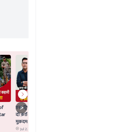
of
एक ट्रिपल मर्डर जिसका Idea AI ने दिया,
tar
दो क़ातिलों के साथ क्या AI पर भी चलेगा
मुक़दमा?
Jul 22 2026 12:02 PM