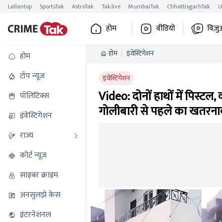
Lallantop
SportsTak
AstroTak
Tak.live
MumbaiTak
ChhattisgarhTak
U
होम
वीडियो
विज़ु
होम
इंवेस्टिगेशन
होम
टॉप न्यूज
इंवेस्टिगेशन
Video: दोनों हाथों में पिस्ट
पॉलिटिक्स
गोलीबारी से पहले का खतरना
इंवेस्टिगेशन
राज्य
कोर्ट न्यूज
साइबर क्राइम
अनसुलझे केस
इंटरनेशनल