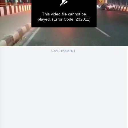
This video file cannot be
played.
(Error Code: 232011)
0
ADVERTISEMENT
seconds
of
0
seconds