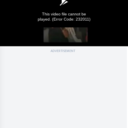
This video file cannot be
played.
(Error Code: 232011)
0
ADVERTISEMENT
seconds
of
0
seconds