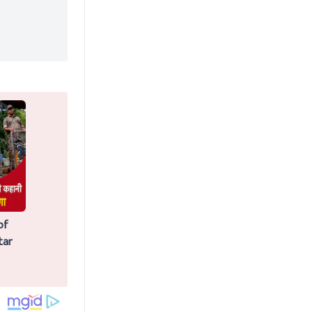
of
tar