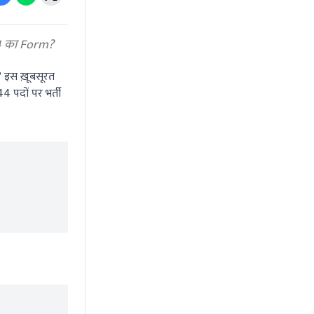
24 का Form?
इस ख़ूबसूरत
44
पदों पर भर्ती