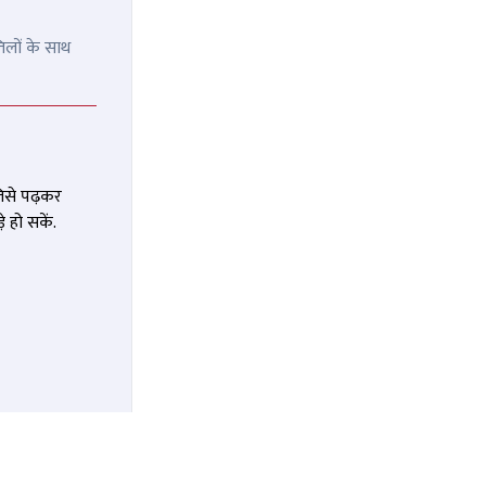
िलों के साथ
जिसे पढ़कर
 हो सकें.
ी
पत्नी और 3 बच्चों के ‘हत्यारे’ के ऊपर
सद
से गुजरी ट्रेन, नहीं आई खरोंच,