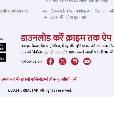
Told the Killer to Murder Her Brutally
olice officers at
एक ट्रिपल मर्डर जिसका Idea AI ने दिया, दो क़ात
क्या AI पर भी चलेगा मुक़दमा?
डाउनलोड करें क्राइम तक ऐप
ds
मजेदार फैक्ट, किस्से, क्विज़, रिव्यू और दुनिया भर की जानकारी. 
आपको ‘फीलिंग गुड’ हो जाए और आप जरूरी जगहों पर जी-भर चौड़े
Follow us on:
हमारे बारे में
प्राइवेसी पालिसी
टर्म्स ऑफ यूज
संपर्क करें
©2024 CRIMETAK. All rights reserved.
ाइच हिंसा के आरोपियों का हुआ
लॉरेंस और सलमान खान क
काउंटर, अब तक 5 आरोपी
टीआरपी साजिश ? पूर्व सां