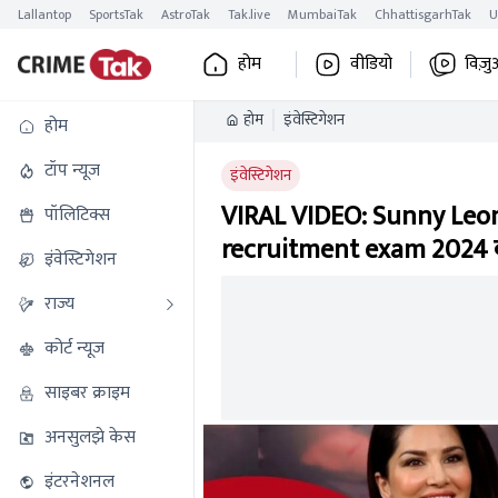
Lallantop
SportsTak
AstroTak
Tak.live
MumbaiTak
ChhattisgarhTak
U
होम
वीडियो
विज़ु
होम
इंवेस्टिगेशन
होम
टॉप न्यूज
इंवेस्टिगेशन
VIRAL VIDEO: Sunny Leone 
पॉलिटिक्स
recruitment exam 2024 
इंवेस्टिगेशन
राज्य
कोर्ट न्यूज
साइबर क्राइम
अनसुलझे केस
इंटरनेशनल