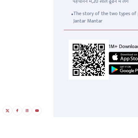
पहचानने में,20 साल ढूंढने में लगे
The story of the two types of p
Jantar Mantar
1M+ Downloa
"ब्रा ऊपर की और पैंट नीचे, फिर जूते
बहर
से छाती पर ठोकरें मारीं" वाला बयान
एन