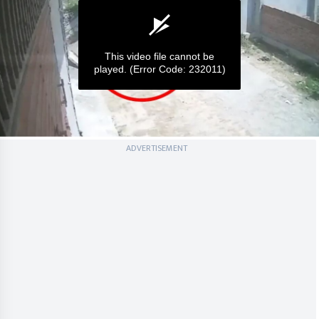
This video file cannot be
played.
(Error Code: 232011)
0
ADVERTISEMENT
seconds
of
0
seconds