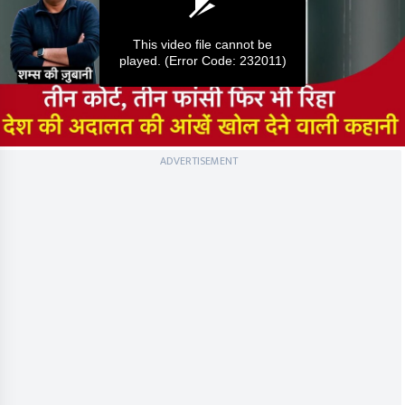
This video file cannot be
played.
(Error Code: 232011)
0
ADVERTISEMENT
seconds
of
0
seconds