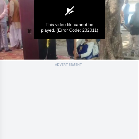
This video file cannot be
played.
(Error Code: 232011)
0
ADVERTISEMENT
seconds
of
0
seconds