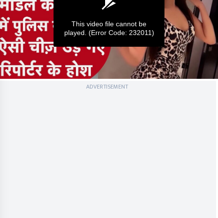
This video file cannot be
played.
(Error Code: 232011)
0
ADVERTISEMENT
seconds
of
0
seconds