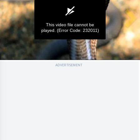
This video file cannot be
played.
(Error Code: 232011)
0
ADVERTISEMENT
seconds
of
0
seconds