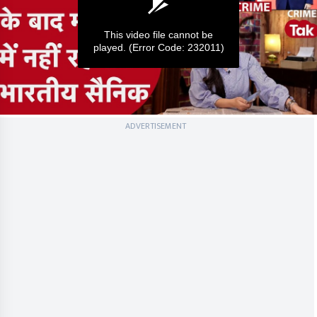
This video file cannot be
played.
(Error Code: 232011)
0
ADVERTISEMENT
seconds
of
0
seconds