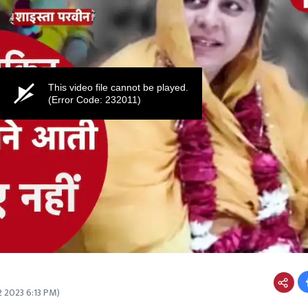
This video file cannot be played.
(Error Code: 232011)
2 2023 6:13 PM
)