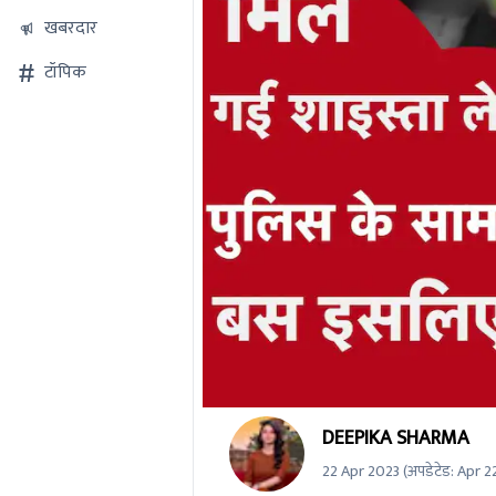
खबरदार
टॉपिक
0
DEEPIKA SHARMA
seconds
of
22 Apr 2023
(अपडेटेड:
Apr 2
0
seconds
Volume