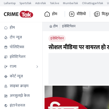
Lallantop
SportsTak
AstroTak
Tak.live
MumbaiTak
ChhattisgarhTak
U
होम
वीडियो
विज़ु
होम
इंवेस्टिगेशन
होम
टॉप न्यूज
इंवेस्टिगेशन
सोशल मीडिया पर वायरल हो रह
पॉलिटिक्स
इंवेस्टिगेशन
राज्य
कोर्ट न्यूज
साइबर क्राइम
अनसुलझे केस
इंटरनेशनल