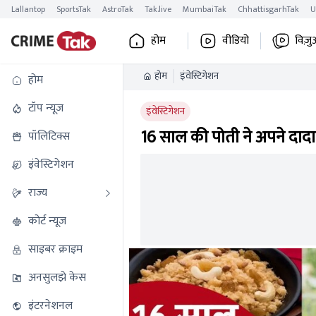
Lallantop
SportsTak
AstroTak
Tak.live
MumbaiTak
ChhattisgarhTak
U
होम
वीडियो
विज़ु
होम
इंवेस्टिगेशन
होम
टॉप न्यूज
इंवेस्टिगेशन
16 साल की पोती ने अपने दाद
पॉलिटिक्स
इंवेस्टिगेशन
राज्य
कोर्ट न्यूज
साइबर क्राइम
अनसुलझे केस
इंटरनेशनल