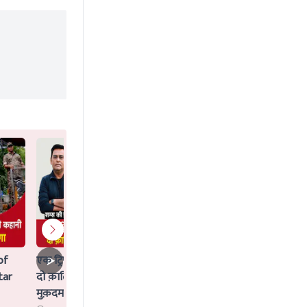
of
एक ट्रिपल मर्डर जिसका Idea AI ने दिया,
tar
दो क़ातिलों के साथ क्या AI पर भी चलेगा
मुक़दमा?