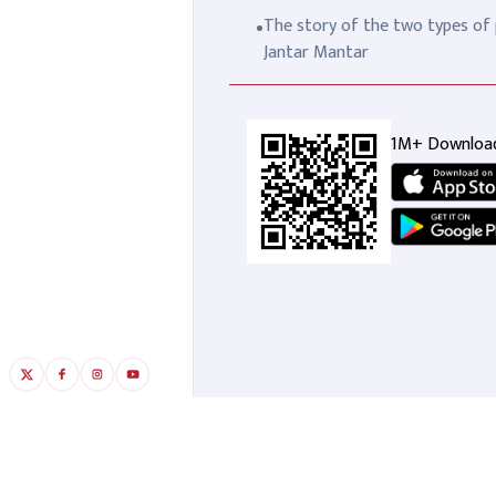
The story of the two types of p
Jantar Mantar
1M+ Downloa
सौतन बन गई शैतान, एक ही घर में
शाद
दो पत्नियों को रखा हुआ था, और फिर
जहर
कुछ ऐसा हुआ...
लो.
RECOMMENDED