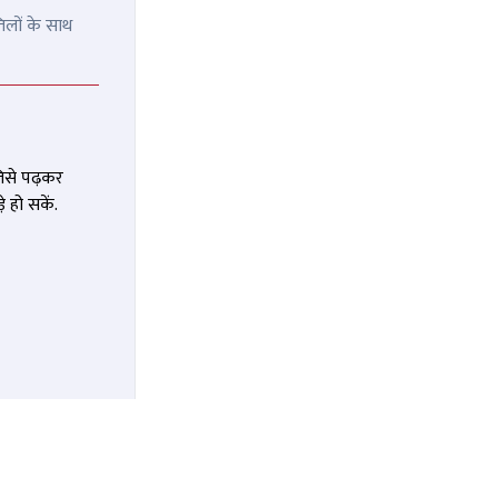
िलों के साथ
जिसे पढ़कर
 हो सकें.
' सुनवाने
बैंक के ठीक बाहर शव दफनाने की
 फेसबुक
ज़िद: 'डेड अकाउंट' की चौंकाने वाली
से हुई
कहानी
MOST READ
RECOMMENDED