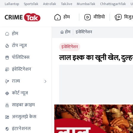
Lallantop
SportsTak
AstroTak
Tak.live
MumbaiTak
ChhattisgarhTak
U
होम
वीडियो
विज़ु
होम
इंवेस्टिगेशन
होम
टॉप न्यूज
इंवेस्टिगेशन
लाल इश्क का खूनी खेल, दुल्हन
पॉलिटिक्स
इंवेस्टिगेशन
राज्य
कोर्ट न्यूज
साइबर क्राइम
अनसुलझे केस
इंटरनेशनल