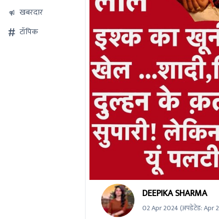
खबरदार
टॉपिक
0
DEEPIKA SHARMA
seconds
of
02 Apr 2024
(अपडेटेड:
Apr 
0
seconds
Volume