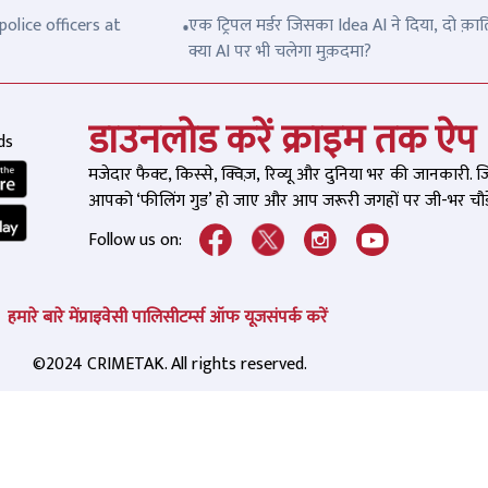
olice officers at
एक ट्रिपल मर्डर जिसका Idea AI ने दिया, दो क़ात
क्या AI पर भी चलेगा मुक़दमा?
डाउनलोड करें क्राइम तक ऐप
ds
मजेदार फैक्ट, किस्से, क्विज़, रिव्यू और दुनिया भर की जानकारी. 
आपको ‘फीलिंग गुड’ हो जाए और आप जरूरी जगहों पर जी-भर चौड़े
Follow us on:
हमारे बारे में
प्राइवेसी पालिसी
टर्म्स ऑफ यूज
संपर्क करें
©2024 CRIMETAK. All rights reserved.
ीशुदा Girlfriend को कहा-
यूपी पुलिस को 'सु्प्रीम डांट
 पी रहा हूं, प्रेमिका बोली- पी
वाला गैंगस्टर अनुराग दुबे
.. फिर जो हुआ, उसका VIDEO
लाइव कर थाने पहुंचा, ड्रोन 
RECOMMENDED