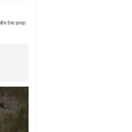
े बीच ऐसा झगड़ा