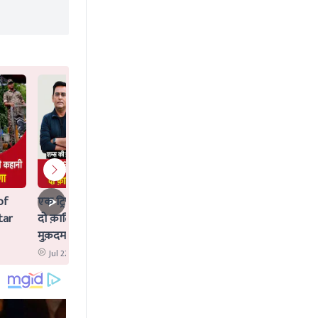
of
एक ट्रिपल मर्डर जिसका Idea AI ने दिया,
tar
दो क़ातिलों के साथ क्या AI पर भी चलेगा
मुक़दमा?
Jul 22 2026 12:02 PM