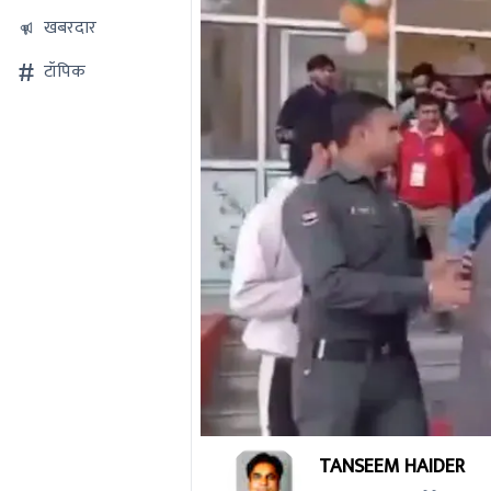
खबरदार
टॉपिक
0
TANSEEM HAIDER
seconds
of