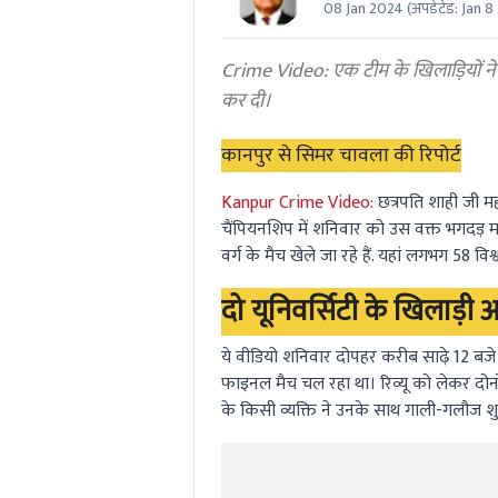
08 Jan 2024
(अपडेटेड:
Jan 8
0
seconds
Volume
0%
Crime Video: एक टीम के खिलाड़ियों न
कर दी।
कानपुर से सिमर चावला की रिपोर्ट
Kanpur Crime Video:
छत्रपति शाही जी मह
चैंपियनशिप में शनिवार को उस वक्त भगदड़ म
वर्ग के मैच खेले जा रहे हैं. यहां लगभग 58 विश
दो यूनिवर्सिटी के खिलाड़ी आ
ये वीडियो शनिवार दोपहर करीब साढ़े 12 बजे 
फाइनल मैच चल रहा था। रिव्यू को लेकर दोनों
के किसी व्यक्ति ने उनके साथ गाली-गलौज 