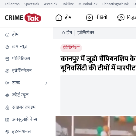
Lallantop
SportsTak
AstroTak
Tak.live
MumbaiTak
ChhattisgarhTak
U
होम
वीडियो
विज़ु
होम
इंवेस्टिगेशन
होम
टॉप न्यूज
इंवेस्टिगेशन
कानपुर में जूडो चैंपियनशिप क
पॉलिटिक्स
यूनिवर्सिटी की टीमों में मारपी
इंवेस्टिगेशन
राज्य
कोर्ट न्यूज
साइबर क्राइम
अनसुलझे केस
इंटरनेशनल