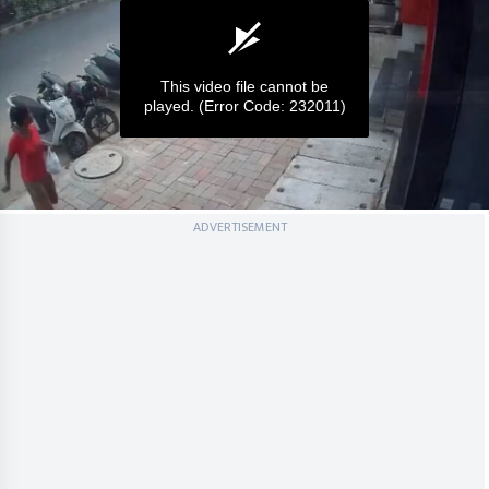
This video file cannot be
played.
(Error Code: 232011)
0
ADVERTISEMENT
seconds
of
0
seconds