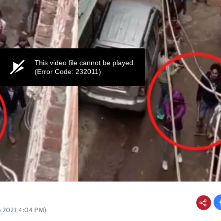
This video file cannot be played.
(Error Code: 232011)
6 2023 4:04 PM
)