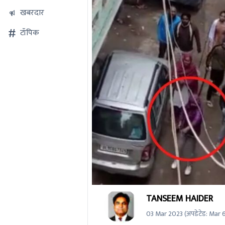
खबरदार
टॉपिक
0
TANSEEM HAIDER
seconds
of
03 Mar 2023
(अपडेटेड:
Mar 
0
seconds
Volume