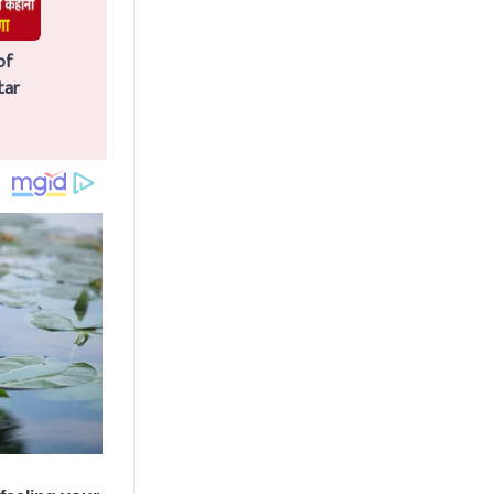
of
tar