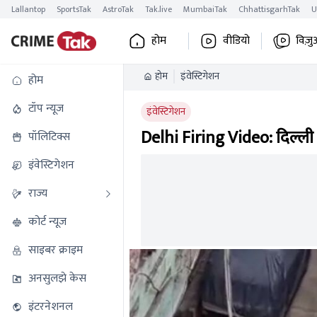
Lallantop
SportsTak
AstroTak
Tak.live
MumbaiTak
ChhattisgarhTak
U
होम
वीडियो
विज़ु
होम
इंवेस्टिगेशन
होम
टॉप न्यूज
इंवेस्टिगेशन
Delhi Firing Video: दिल्ली म
पॉलिटिक्स
इंवेस्टिगेशन
राज्य
कोर्ट न्यूज
साइबर क्राइम
अनसुलझे केस
इंटरनेशनल