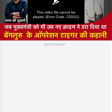
This video file cannot be
played.
(Error Code: 232011)
0
ADVERTISEMENT
seconds
of
0
seconds