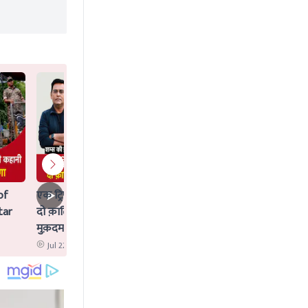
of
एक ट्रिपल मर्डर जिसका Idea AI ने दिया,
tar
दो क़ातिलों के साथ क्या AI पर भी चलेगा
मुक़दमा?
Jul 22 2026 12:02 PM