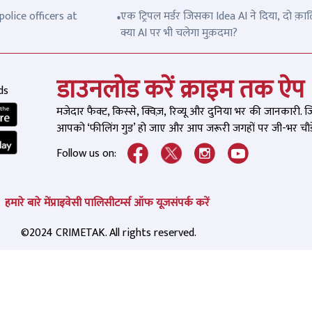
olice officers at
एक ट्रिपल मर्डर जिसका Idea AI ने दिया, दो क़ात
क्या AI पर भी चलेगा मुक़दमा?
डाउनलोड करें क्राइम तक ऐप
ds
मजेदार फैक्ट, किस्से, क्विज़, रिव्यू और दुनिया भर की जानकारी. 
आपको ‘फीलिंग गुड’ हो जाए और आप जरूरी जगहों पर जी-भर चौड़े
Follow us on:
हमारे बारे में
प्राइवेसी पालिसी
टर्म्स ऑफ यूज
संपर्क करें
©2024 CRIMETAK. All rights reserved.
ठ: दूल्हा बन गया 'सुपरमैन' माला
बाबा सिद्दीक़ी की हत्या के
नोट खींचकर भागा चोर तो चिढ़
घंटे तक मौका ए वारदात क
 दूल्हा, दौड़कर पकड़ा, फिर…,
था आरोपी
RECOMMENDED
REC