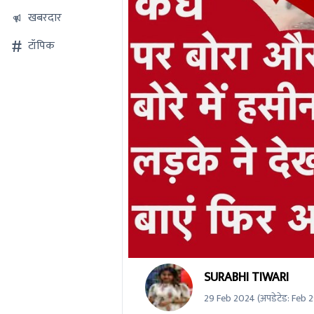
खबरदार
टॉपिक
0
SURABHI TIWARI
seconds
of
29 Feb 2024
(अपडेटेड:
Feb 2
0
seconds
Volume