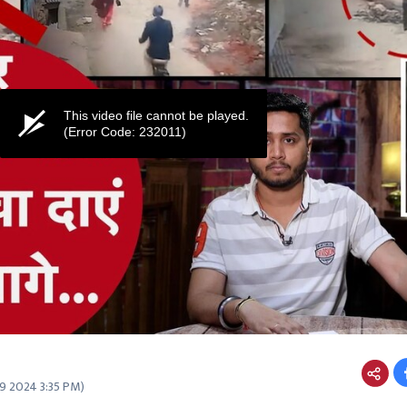
This video file cannot be played.
(Error Code: 232011)
9 2024 3:35 PM
)