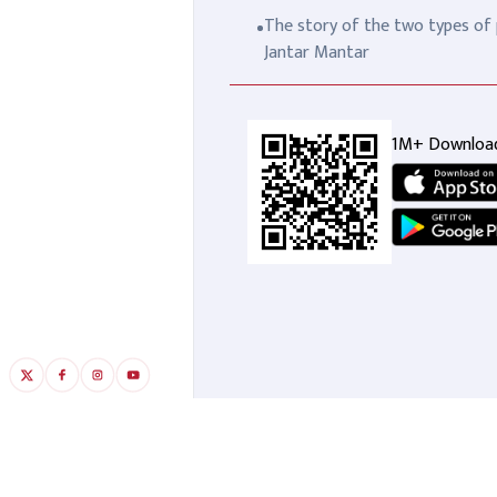
The story of the two types of p
Jantar Mantar
1M+ Downloa
सलमान का दुश्मन जेल में बैठकर
मेर
बना रहा है तगड़ी बॉडी, करोड़ों का है
से 
मालिक फिर भी खेतला है खूनी खेल
गया
RECOMMENDED