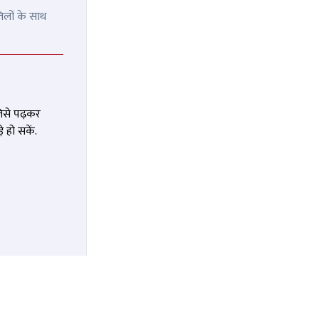
िलों के साथ
जिसे पढ़कर
 हो सकें.
 बाद आधे
दिल्ली पुलिस को बड़ी कामयाबी,
े करीब
हनीट्रैप में फंसाकर युवक का मर्डर
कराने वाली लेडी डॉन गिरफ्तार
OMMENDED
RECOMMENDED