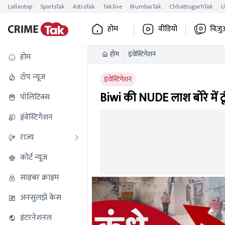
Lallantop
SportsTak
AstroTak
Tak.live
MumbaiTak
ChhattisgarhTak
U
होम
वीडियो
विज़ु
होम
इंवेस्टिगेशन
होम
टॉप न्यूज
इंवेस्टिगेशन
Biwi की NUDE लाश बोरे में ठू
पॉलिटिक्स
इंवेस्टिगेशन
राज्य
कोर्ट न्यूज
साइबर क्राइम
अनसुलझे केस
इंटरनेशनल