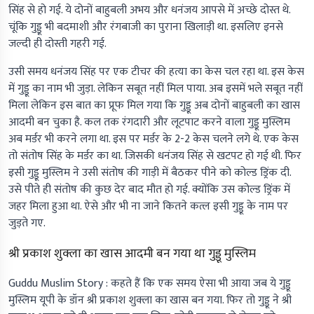
सिंह से हो गई. ये दोनों बाहुबली अभय और धनंजय आपसे में अच्छे दोस्त थे.
चूंकि गुड्डू भी बदमाशी और रंगबाजी का पुराना खिलाड़ी था. इसलिए इनसे
जल्दी ही दोस्ती गहरी गई.
उसी समय धनंजय सिंह पर एक टीचर की हत्या का केस चल रहा था. इस केस
में गुड्डू का नाम भी जुड़ा. लेकिन सबूत नहीं मिल पाया. अब इसमें भले सबूत नहीं
मिला लेकिन इस बात का प्रूफ मिल गया कि गुड्डू अब दोनों बाहुबली का खास
आदमी बन चुका है. कल तक रंगदारी और लूटपाट करने वाला गुड्डू मुस्लिम
अब मर्डर भी करने लगा था. इस पर मर्डर के 2-2 केस चलने लगे थे. एक केस
तो संतोष सिंह के मर्डर का था. जिसकी धनंजय सिंह से खटपट हो गई थी. फिर
इसी गुड्डू मुस्लिम ने उसी संतोष की गाड़ी में बैठकर पीने को कोल्ड ड्रिंक दी.
उसे पीते ही संतोष की कुछ देर बाद मौत हो गई. क्योंकि उस कोल्ड ड्रिंक में
जहर मिला हुआ था. ऐसे और भी ना जाने कितने कत्ल इसी गुड्डू के नाम पर
जुड़ते गए.
श्री प्रकाश शुक्ला का खास आदमी बन गया था गुड्डू मुस्लिम
Guddu Muslim Story :
कहते हैं कि एक समय ऐसा भी आया जब ये गुड्डू
मुस्लिम यूपी के डॉन श्री प्रकाश शुक्ला का खास बन गया. फिर तो गुड्डू ने श्री