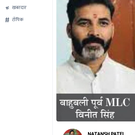
खबरदार
टॉपिक
NATANSH PATEL