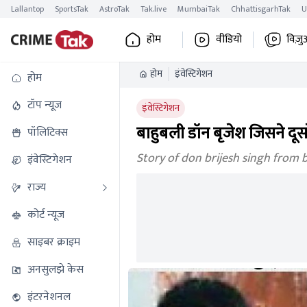
Lallantop
SportsTak
AstroTak
Tak.live
MumbaiTak
ChhattisgarhTak
U
होम
वीडियो
विज़ु
होम
इंवेस्टिगेशन
होम
टॉप न्यूज
इंवेस्टिगेशन
बाहुबली डॉन बृजेश जिसने दूस
पॉलिटिक्स
Story of don brijesh singh from 
इंवेस्टिगेशन
राज्य
कोर्ट न्यूज
साइबर क्राइम
अनसुलझे केस
इंटरनेशनल