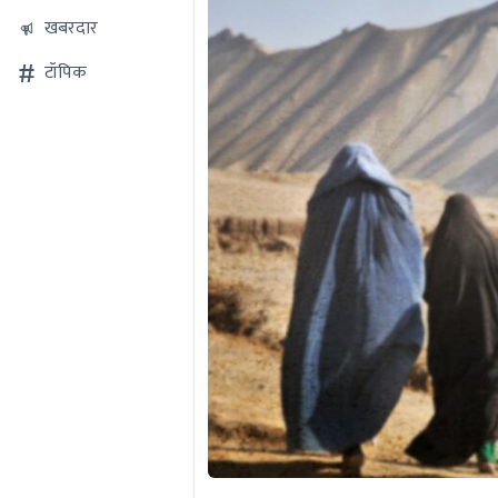
खबरदार
टॉपिक