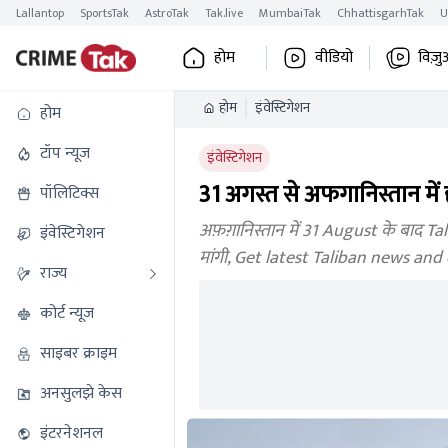
Lallantop
SportsTak
AstroTak
Tak.live
MumbaiTak
ChhattisgarhTak
U
होम
वीडियो
विज़ु
होम
इंवेस्टिगेशन
होम
टॉप न्यूज
इंवेस्टिगेशन
31 अगस्त से अफगानिस्तान में ह
पॉलिटिक्स
अफ़ग़ानिस्तान में 31 August के बाद Tali
इंवेस्टिगेशन
मांगी, Get latest Taliban news an
राज्य
कोर्ट न्यूज
साइबर क्राइम
अनसुलझे केस
इंटरनेशनल